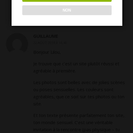
NON
GUILLAUME
22 AOÛT 2014 À 16:40
Bonjour Lilou,
Je trouve que c’est un site plutôt réussi et
agréable à première.
Les photos sont belles avec de jolies scènes
ou poses sensuelles. Les couleurs sont
agréables, que ce soit sur tes photos ou ton
site.
Et ton texte présente parfaitement ton site,
ton monde sensuel. C’est une véritable
invitation à la rencontre (pas physique – tu