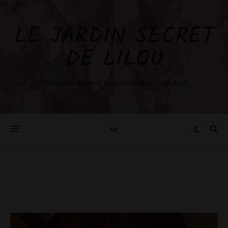
LE JARDIN SECRET
DE LILOU
Un peu de douceur dans un monde de brutes!