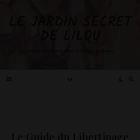
LE JARDIN SECRET
DE LILOU
Un peu de douceur dans un monde de brutes!
Le Guide du Libertinage