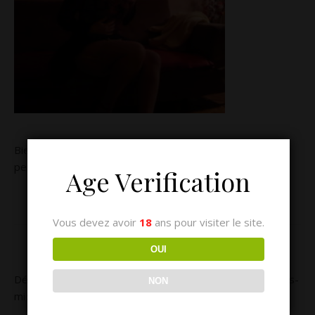
Bienvenue dans mon univers sensuel, plonge dans mes
pensées intimes et découvre mes aventures libertines
Age Verification
Vous devez avoir
18
ans pour visiter le site.
MES LONGS RÉCITS
OUI
Découvrez le récit Audio de plus d’une heure de cet après-
NON
midi de folie en club libertin