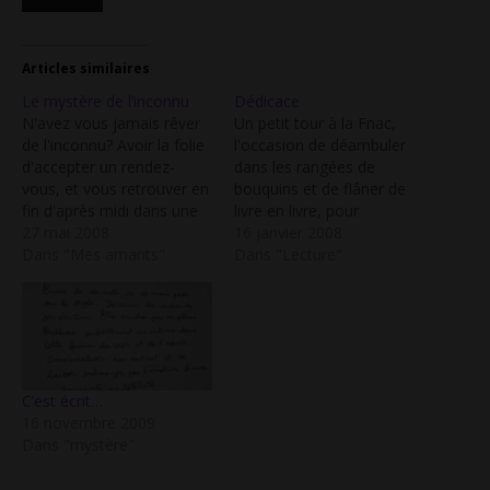
Articles similaires
Le mystère de l’inconnu
Dédicace
N'avez vous jamais rêver
Un petit tour à la Fnac,
de l'inconnu? Avoir la folie
l'occasion de déambuler
d'accepter un rendez-
dans les rangées de
vous, et vous retrouver en
bouquins et de flâner de
fin d'après midi dans une
livre en livre, pour
ville où vous n'avez jamais
27 mai 2008
finalement arriver devant
16 janvier 2008
mis les pieds, pour franchir
Dans "Mes amants"
cette salle où se déroule
Dans "Lecture"
le pas d'une porte laissée
une séance de dédicace...
entrouverte pour vous...
Un groupe de femmes
Entrer, et découvrir cette
m'intrigue, des copines
chambre qui n'attendait
avec leur bouquin à la
que vous. Entendre cette…
main qui discutent entre…
C’est écrit…
16 novembre 2009
Dans "mystère"