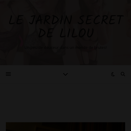
LE JARDIN SECRET
DE LILOU
Un peu de douceur dans un monde de brutes!