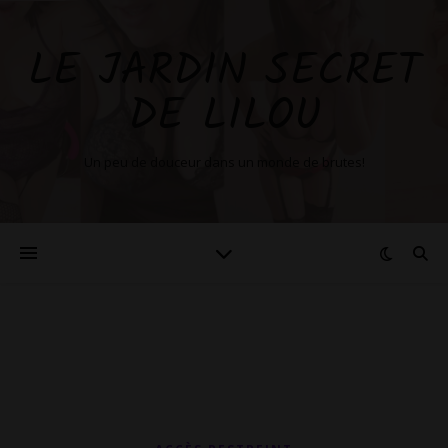
LE JARDIN SECRET
DE LILOU
Un peu de douceur dans un monde de brutes!