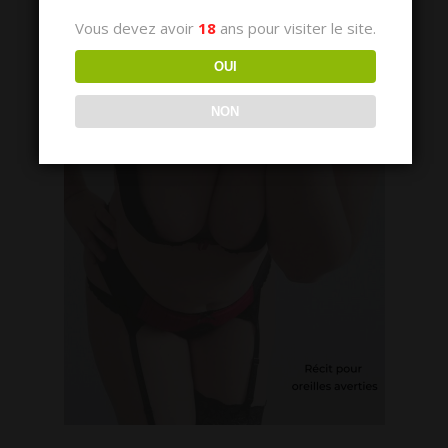
Vous devez avoir
18
ans pour visiter le site.
OUI
NON