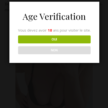
Découvrez le récit Audio de plus d’une heure de cet après-
midi de folie en club libertin
Age Verification
Vous devez avoir
18
ans pour visiter le site.
OUI
NON