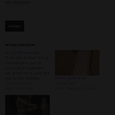
Mot de passe :
Articles similaires
Et si je n’écrivais plus?
Et oui cher lecteur? Et si je
n'écrivais plus, que se
passerait il? Finalement
pas grand chose, peut être
Prends garde à toi!
que ce cher Itinéraire,
3 juillet 2009
serait déçu de ne pas
30 janvier 2008
Dans "Mais qui est Lilou?"
pouvoir poster son
Dans "Réflexions"
commentaire quotidien,
mais sinon, à qui est ce
que ma prose manquerait?
Je suis sure que certains
n'y verront…