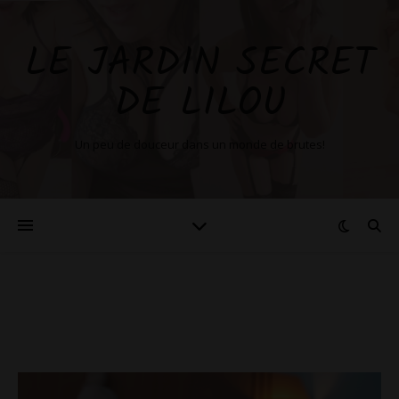
LE JARDIN SECRET
DE LILOU
Un peu de douceur dans un monde de brutes!