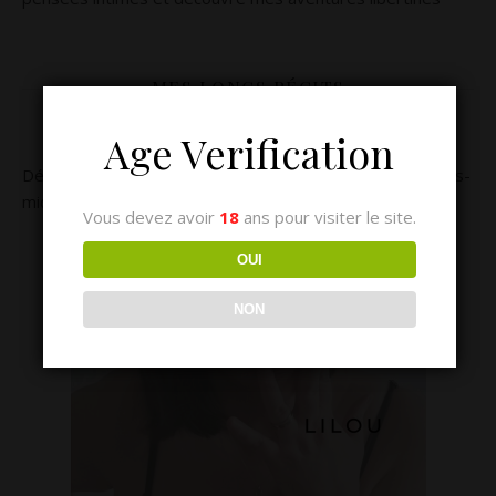
MES LONGS RÉCITS
Age Verification
Découvrez le récit Audio de plus d’une heure de cet après-
midi de folie en club libertin
Vous devez avoir
18
ans pour visiter le site.
OUI
NON