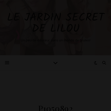
LE JARDIN SECRET
DE LILOU
Un peu de douceur dans un monde de brutes!
P1050892