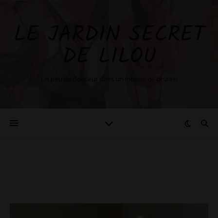
LE JARDIN SECRET
DE LILOU
Un peu de douceur dans un monde de brutes!