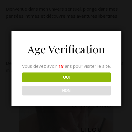
Bienvenue dans mon univers sensuel, plonge dans mes
pensées intimes et découvre mes aventures libertines
MES LONGS RÉCITS
Age Verification
Découvrez le récit Audio de plus d’une heure de cet après-
Vous devez avoir
18
ans pour visiter le site.
midi de folie en club libertin
OUI
NON