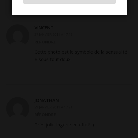
VINCENT
27 JANVIER 2011 À 17:15
RÉPONDRE
Cette photo est le symbole de la sensualité
Bisous tout doux
JONATHAN
29 JANVIER 2011 À 17:21
RÉPONDRE
Très jolie lingerie en effet! :)