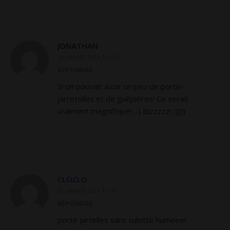
JONATHAN
29 JANVIER 2011 À 17:22
RÉPONDRE
Si on pouvait avoir un peu de porte-
jarretelles et de guêpières! Ce serait
vraiment magnifique! ;-) Bizzzzz! :))))
CLOCLO
30 JANVIER 2011 À 7:11
RÉPONDRE
porte jartelles sans culotte humeee!