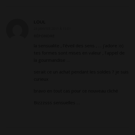
LOUL
26 JANVIER 2011 À 13:01
RÉPONDRE
la sensualite , l’éveil des sens , … j’adore :o)
tes formes sont mises en valeur , l’appel de
la gourmandise …
serait ce un achat pendant les soldes ? je suis
curieux
bravo en tout cas pour ce nouveau cliché
Bizzzsss sensuelles …