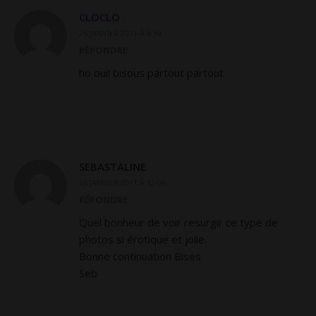
CLOCLO
26 JANVIER 2011 À 6:39
RÉPONDRE
ho oui! bisous partout partout
SEBASTALINE
26 JANVIER 2011 À 12:09
RÉPONDRE
Quel bonheur de voir resurgir ce type de
photos si érotique et jolie.
Bonne continuation Bises
Seb