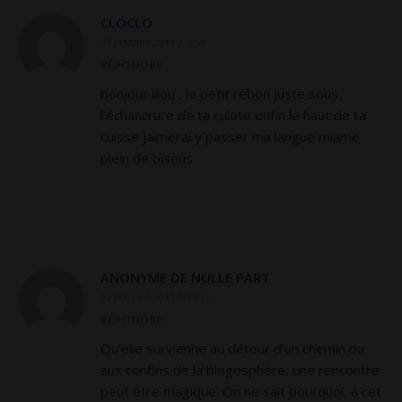
CLOCLO
27 JANVIER 2011 À 6:54
RÉPONDRE
bonjour lilou , le petit rebon juste sous
l’échancrure de ta culote enfin le haut de ta
cuisse jaimerai y passer ma langue miame
plein de bisous
ANONYME DE NULLE PART
27 JANVIER 2011 À 16:25
RÉPONDRE
Qu’elle survienne au détour d’un chemin ou
aux confins de la blogosphère, une rencontre
peut être magique. On ne sait pourquoi, à cet