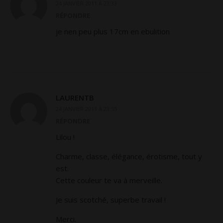
24 JANVIER 2011 À 23:33
RÉPONDRE
je nen peu plus 17cm en ebulition
LAURENTB
24 JANVIER 2011 À 23:55
RÉPONDRE
Lilou !
Charme, classe, élégance, érotisme, tout y
est.
Cette couleur te va à merveille.
Je suis scotché, superbe travail !
Merci.