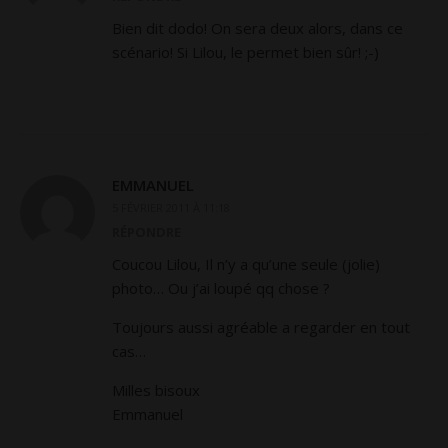
Bien dit dodo! On sera deux alors, dans ce
scénario! Si Lilou, le permet bien sûr! ;-)
EMMANUEL
5 FÉVRIER 2011 À 11:18
RÉPONDRE
Coucou Lilou, Il n’y a qu’une seule (jolie)
photo… Ou j’ai loupé qq chose ?
Toujours aussi agréable a regarder en tout
cas…
Milles bisoux
Emmanuel