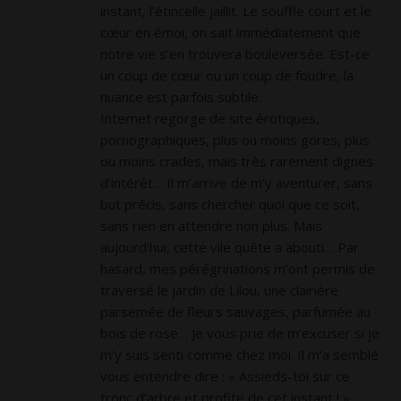
instant, l’étincelle jaillit. Le souffle court et le
cœur en émoi, on sait immédiatement que
notre vie s’en trouvera bouleversée. Est-ce
un coup de cœur ou un coup de foudre, la
nuance est parfois subtile.
Internet regorge de site érotiques,
pornographiques, plus ou moins gores, plus
ou moins crades, mais très rarement dignes
d’intérêt… Il m’arrive de m’y aventurer, sans
but précis, sans chercher quoi que ce soit,
sans rien en attendre non plus. Mais
aujourd’hui, cette vile quête a abouti… Par
hasard, mes pérégrinations m’ont permis de
traversé le jardin de Lilou, une clairière
parsemée de fleurs sauvages, parfumée au
bois de rose… Je vous prie de m’excuser si je
m’y suis senti comme chez moi. Il m’a semblé
vous entendre dire : « Assieds-toi sur ce
tronc d’arbre et profite de cet instant ! »…