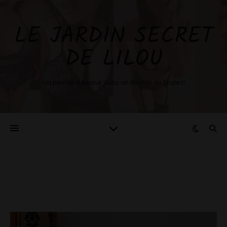
LE JARDIN SECRET
DE LILOU
Un peu de douceur dans un monde de brutes!