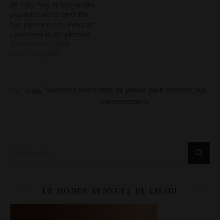
de Katy Pery et les paroles
piquantes de ce titre! Elle
ose par les mots, évoquer
clairement et simplement
une attirance, une envie!
30 novembre 2008
Dommage que dans le clip
Dans "Actualité"
il n'y ait pas autant
d'audace car je trouve
finalement celui-ci bien
Saisissez votre mot de passe pour accéder aux
Par
Lilou
sage par rapport au
commentaires.
message qu'il…
LE MONDE SENSUEL DE LILOU