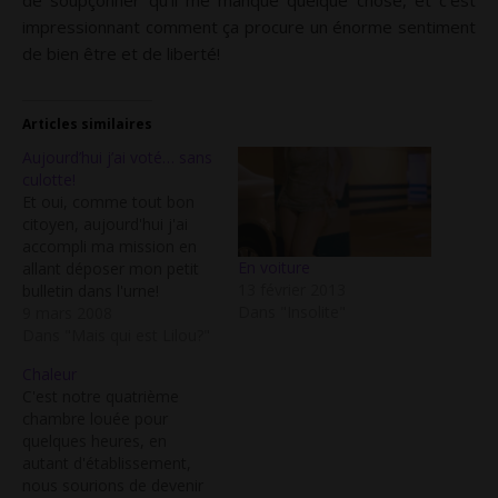
de soupçonner qu’il me manque quelque chose, et c’est
impressionnant comment ça procure un énorme sentiment
de bien être et de liberté!
Articles similaires
Aujourd’hui j’ai voté… sans
culotte!
Et oui, comme tout bon
citoyen, aujourd'hui j'ai
accompli ma mission en
En voiture
allant déposer mon petit
13 février 2013
bulletin dans l'urne!
Dans "Insolite"
Seulement je me suis
9 mars 2008
amusée à y aller sans
Dans "Mais qui est Lilou?"
petite culotte! Biensur,
Chaleur
pour que ce soit plus
C'est notre quatrième
excitant, je portais une
chambre louée pour
jupe et des bas! C'est doux
quelques heures, en
et agréable de sentir…
autant d'établissement,
nous sourions de devenir