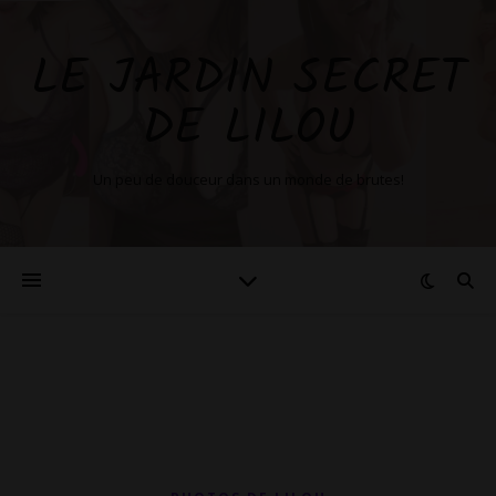
LE JARDIN SECRET
DE LILOU
Un peu de douceur dans un monde de brutes!