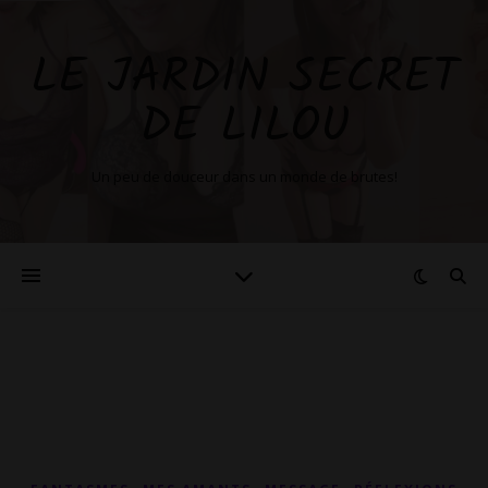
LE JARDIN SECRET
DE LILOU
Un peu de douceur dans un monde de brutes!