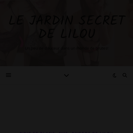
LE JARDIN SECRET
DE LILOU
Un peu de douceur dans un monde de brutes!