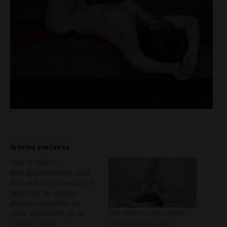
Articles similaires
Noir et Blanc?
Bon apparemment vous
êtes une large majorité à
apprécier les petites
photos sensuelles de
Ma version personnelle
Lilou, seulement j'ai un
24 novembre 2007
petit dilemme... Noir et
17 mars 2008