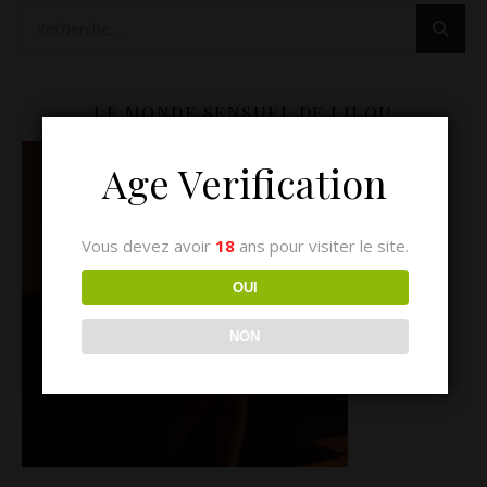
LE MONDE SENSUEL DE LILOU
Age Verification
Vous devez avoir
18
ans pour visiter le site.
OUI
NON