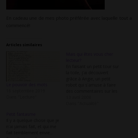
En cadeau une de mes photo préférée avec laquelle tout a
commencé!
Articles similaires
Mais qui êtes vous cher
lecteur?
En faisant un petit tour sur
la toile, j'ai découvert
grâce à Angie, un petit
Le pouvoir des mots
robot qui s'amuse à faire
16 septembre 2019
des commentaires sur les
Dans "Lecture"
blogs! Voici le résultat
13 avril 2008
obtenu pour mon jardin
Dans "Actualité"
secret: "Tantôt drôles,
Petit fantasme
tantôt émouvants,
Il y a quelque chose que je
toujours enrichissants, les
n'ai jamais fait, et qui me
posts écrits par Lilou font
fait terriblement envie...
du blog Le Jardin secret…