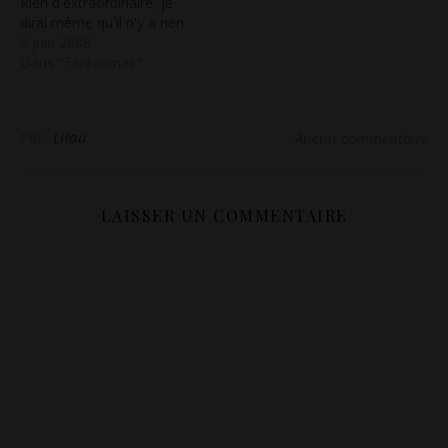
Rien d'extraordinaire, je
dirai même qu'il n'y a rien
de plus simple: j'aimerai
9 juin 2008
tout bêtement passer une
Dans "Fantasmes"
journée entière sous la
couette, à ne faire que
l'amour, des petits câlins
Par
Lilou
Aucun commentaire
et se reposer entre…
LAISSER UN COMMENTAIRE