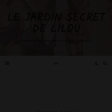
LE JARDIN SECRET
DE LILOU
Un peu de douceur dans un monde de brutes!