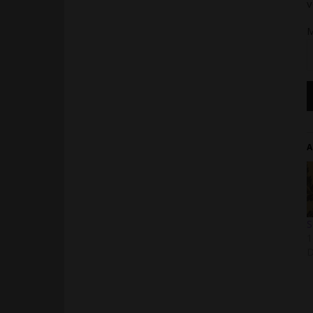
v
M
A
S
1
D