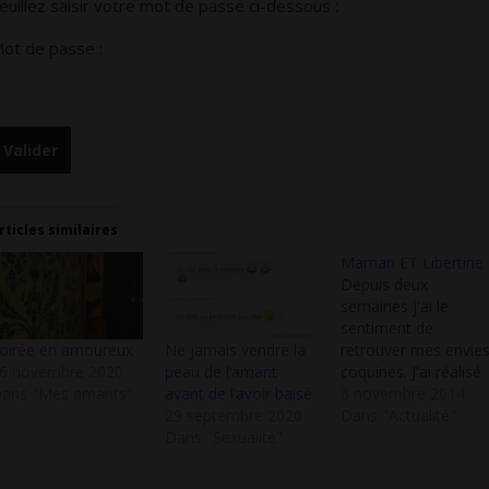
euillez saisir votre mot de passe ci-dessous :
ot de passe :
rticles similaires
Maman ET Libertine
Depuis deux
semaines j'ai le
sentiment de
retrouver mes envie
oirée en amoureux
Ne jamais vendre la
coquines. J'ai réalisé
6 novembre 2020
peau de l’amant
qu'il m'était possible
3 novembre 2014
ans "Mes amants"
avant de l’avoir baisé
de troquer mes
Dans "Actualité"
29 septembre 2020
soutiens gorges
Dans "Sexualité"
d'allaitement contre
mes petits