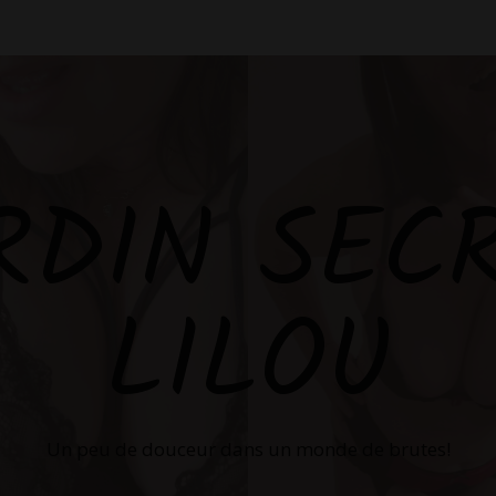
RDIN SEC
LILOU
Un peu de douceur dans un monde de brutes!