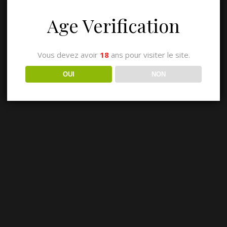
Age Verification
Vous devez avoir
18
ans pour visiter le site.
OUI
NON