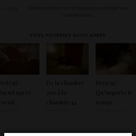
ensembles sexy san
Saisissez votre mot de passe pour accéder aux
Par
Lilou
risquer de mettre du
commentaires.
lait partout. J'ai ce
désir de profiter de
ma nouvelle
silhouette en portant
VOUS POURRIEZ AUSSI AIMER
des tenues
moulantes. J'aime
être…
rotégé :
De la chambre
Protégé :
Noeud après
200 à la
Qu’importe le
noeud…
chambre 44
temps
6 mars 2013
2 février 2013
30 décembre 2013