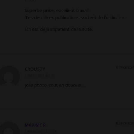
Superbe prise, excellent travail.
Tes dernières publications sortent de l’ordinaire.
On est déjà impatient de la suite.
RÉPOND
CROUSTY
2 MARS 2011 À 2:35
jolie photo, tout en douceur….
RÉPOND
MAXIME R
2 MARS 2011 À 12:15