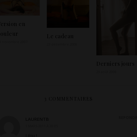
Version en
couleur
Le cadeau
9 novembre 2007
23 décembre 2008
Derniers jours
29 août 2008
3 COMMENTAIRES
RÉPOND
LAURENTB
1 MARS 2011 À 20:05
Lilou !