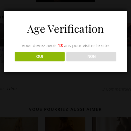
rticles similaires
Age Verification
Vous devez avoir
18
ans pour visiter le site.
e ne résiste pas…
Les photos oubliées
Des petites photos…
3 juin 2008
24 septembre 2008
6 février 2008
OUI
NON
ans "Féminité"
Dans "Photos de
Dans "Photos de
Lilou"
Lilou"
Par
Lilou
3 Commentair
VOUS POURRIEZ AUSSI AIMER