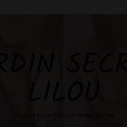
RDIN SEC
LILOU
Un peu de douceur dans un monde de brutes!