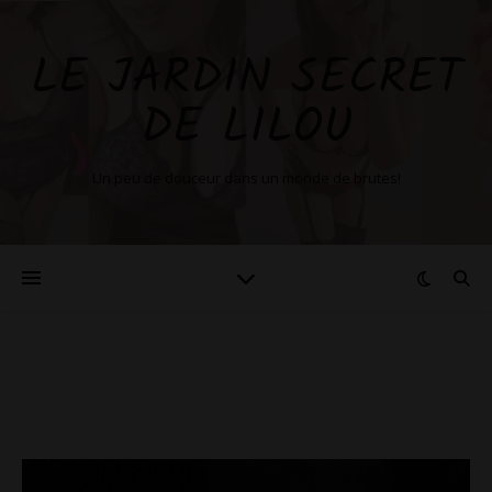
LE JARDIN SECRET
DE LILOU
Un peu de douceur dans un monde de brutes!