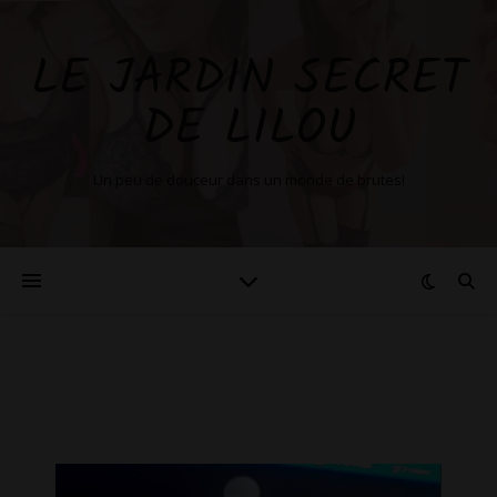
LE JARDIN SECRET
DE LILOU
Un peu de douceur dans un monde de brutes!