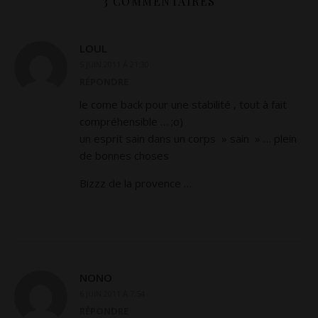
3 COMMENTAIRES
LOUL
5 JUIN 2011 À 21:30
RÉPONDRE
le come back pour une stabilité , tout à fait
compréhensible … ;o)
un esprit sain dans un corps » sain » … plein
de bonnes choses
Bizzz de la provence …
NONO
6 JUIN 2011 À 7:54
RÉPONDRE