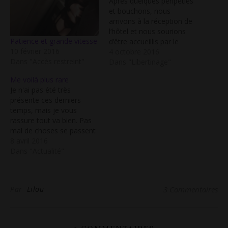
Après quelques péripéties
et bouchons, nous
arrivons à la réception de
l’hôtel et nous sourions
Patience et grande vitesse
d’être accueillis par le
10 février 2016
même homme que
4 octobre 2016
Dans "Accès restreint"
quelques semaines plus
Dans "Libertinage"
tôt lorsque nous sommes
Me voilà plus rare
venus passer juste un
Je n'ai pas été très
agréable après-midi en ces
présente ces derniers
lieux. Cette fois nous
temps, mais je vous
sommes heureux de
rassure tout va bien. Pas
pouvoir rester jusqu’au
mal de choses se passent
petit déjeuner. C’est…
sans que je ne les raconte,
8 avril 2016
et puis ma famille, mon
Dans "Actualité"
travail, ma vraie vie
occupent une bonne partie
de mon temps. Ma vie
Par
Lilou
3 Commentaires
libertine existe toujours,
mais…