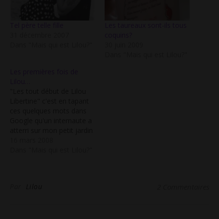
Tel père telle fille
Les taureaux sont-ils tous
31 décembre 2007
coquins?
Dans "Mais qui est Lilou?"
30 juin 2009
Dans "Mais qui est Lilou?"
Les premières fois de
Lilou…
"Les tout début de Lilou
Libertine" c'est en tapant
ces quelques mots dans
Google qu'un internaute a
atterri sur mon petit jardin
secret, qu' il devait
16 mars 2008
certainement avoir déjà
Dans "Mais qui est Lilou?"
parcouru, d'ailleurs! Mais
que cherchait il? Que
voulait il savoir? Parce que
Par
Lilou
2 Commentaires
le tout début de Lilou,
c'était en 1982. Mes…