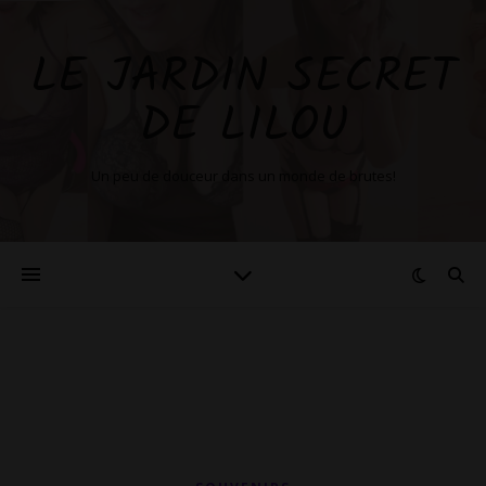
LE JARDIN SECRET
DE LILOU
Un peu de douceur dans un monde de brutes!