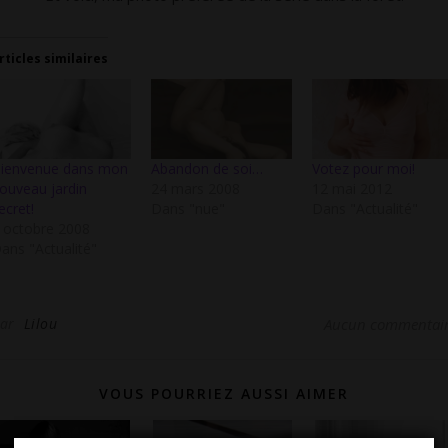
rticles similaires
ienvenue dans mon
Abandon de soi…
Votez pour moi!
ouveau jardin
24 mars 2008
12 mai 2012
ecret!
Dans "nue"
Dans "Actualité"
 octobre 2008
ans "Actualité"
Par
Lilou
Aucun commentai
VOUS POURRIEZ AUSSI AIMER