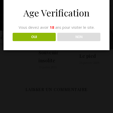
Age Verification
Vous devez avoir
18
ans pour visiter le site.
Sélection
OUI
NON
 février 2009
Souvenir
Le pied
insolite
25 janvier 2009
13 juillet 2013
LAISSER UN COMMENTAIRE