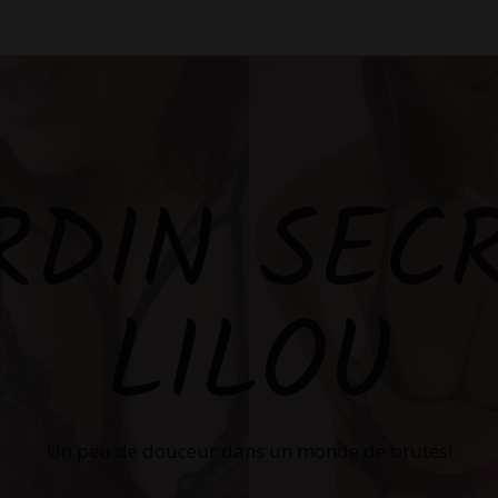
RDIN SEC
LILOU
Un peu de douceur dans un monde de brutes!