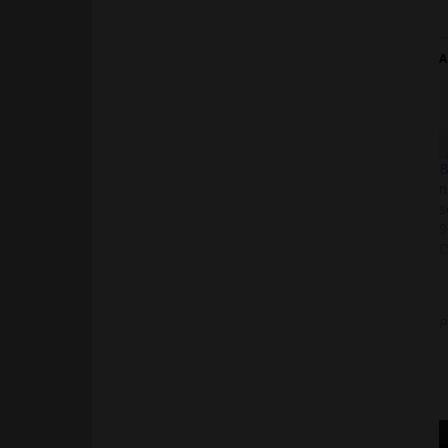
A
B
n
s
9
D