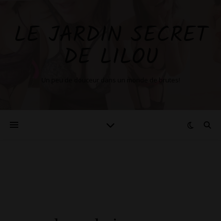
LE JARDIN SECRET
DE LILOU
Un peu de douceur dans un monde de brutes!