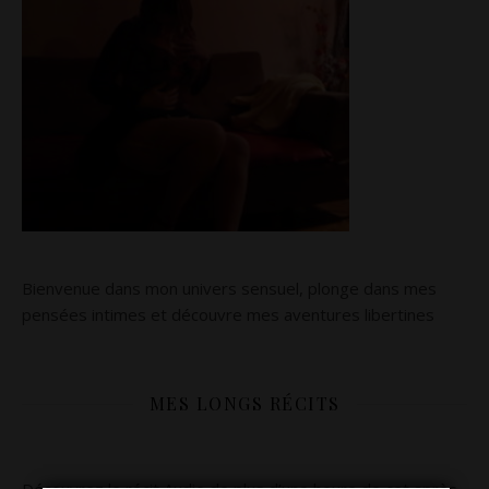
Bienvenue dans mon univers sensuel, plonge dans mes
pensées intimes et découvre mes aventures libertines
MES LONGS RÉCITS