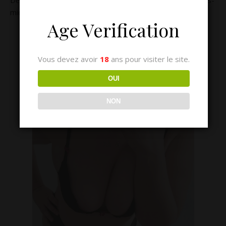
Découvrez le récit Audio de plus d’une heure de cet après-
midi de folie en club libertin
Age Verification
Vous devez avoir
18
ans pour visiter le site.
OUI
NON