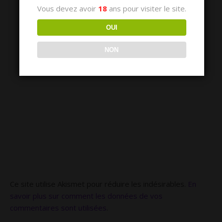
Vous devez avoir
18
ans pour visiter le site.
OUI
NON
Ce site utilise Akismet pour réduire les indésirables.
En
savoir plus sur comment les données de vos
commentaires sont utilisées
.