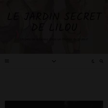
LE JARDIN SECRET
DE LILOU
Un peu de douceur dans un monde de brutes!