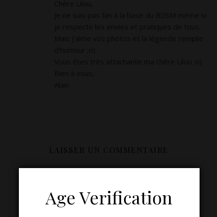
Chère Lilou,
Je ne suis pas fan à la base du BDSM même si
je respecte les envies et pratiques de tous.
Mais j’aime vos photos et la légende remplie
d’humour ;o)
Vous êtes très attachante ma chère Lilou :o)
Bien à vous,
Alain
LAISSER UN COMMENTAIRE
Age Verification