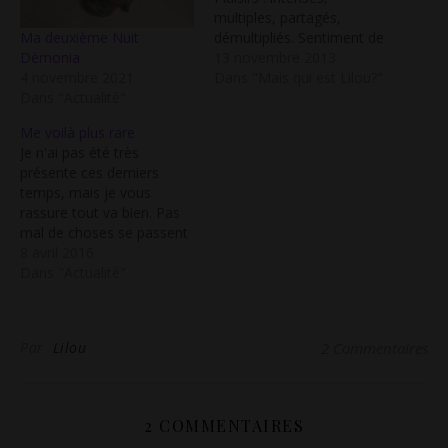
multiples, partagés,
Ma deuxième Nuit
démultipliés. Sentiment de
Dèmonia
bien-être, de plénitude. La
13 novembre 2013
4 novembre 2021
vie réserve de belles
Dans "Mais qui est Lilou?"
Dans "Actualité"
surprises. L’impression
d’être actuellement tout
Me voilà plus rare
simplement à l’apogée de
Je n'ai pas été très
ma vie libertine : le plaisir
présente ces derniers
avec mon amant
temps, mais je vous
célibataire la qualité, et la
rassure tout va bien. Pas
quantité à chacun de nos
mal de choses se passent
rendez-vous.…
sans que je ne les raconte,
8 avril 2016
et puis ma famille, mon
Dans "Actualité"
travail, ma vraie vie
occupent une bonne partie
de mon temps. Ma vie
Par
Lilou
2 Commentaires
libertine existe toujours,
mais…
2 COMMENTAIRES