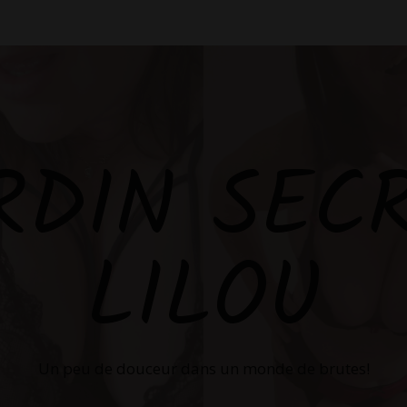
RDIN SEC
LILOU
Un peu de douceur dans un monde de brutes!