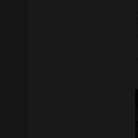
N
D
2
1
D