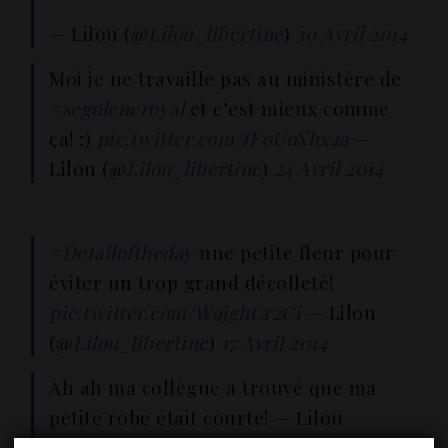
— Lilou (@
Lilou_libertine
)
30 Avril 2014
Moi je ne travaille pas au ministère de
#segoleneroyal
et c’est mieux comme
ça! ;)
pic.twitter.com/fF0UoXhx4a
—
Lilou (@
Lilou_libertine
)
24 Avril 2014
#Detailoftheday
une petite fleur pour
éviter un trop grand décolleté!
pic.twitter.com/W9jghCr2Ci
— Lilou
(@
Lilou_libertine
)
17 Avril 2014
Ah ah ma collègue a trouvé que ma
petite robe était courte! — Lilou
(@
Lilou_libertine
)
16 Avril 2014