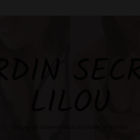
RDIN SEC
LILOU
Un peu de douceur dans un monde de brutes!