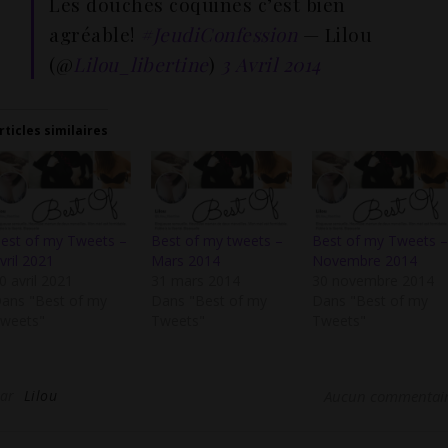
Les douches coquines c’est bien
agréable!
#JeudiConfession
— Lilou
(@
Lilou_libertine
)
3 Avril 2014
rticles similaires
est of my Tweets –
Best of my tweets –
Best of my Tweets –
vril 2021
Mars 2014
Novembre 2014
0 avril 2021
31 mars 2014
30 novembre 2014
ans "Best of my
Dans "Best of my
Dans "Best of my
weets"
Tweets"
Tweets"
Par
Lilou
Aucun commentai