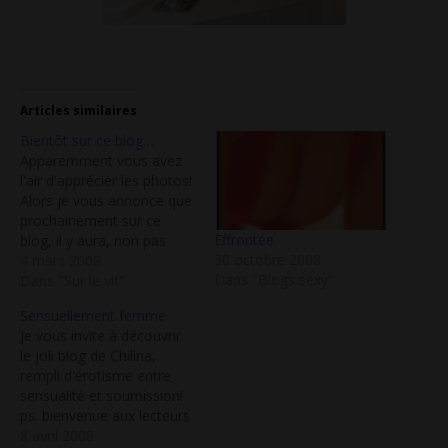
Articles similaires
Bientôt sur ce blog…
Apparemment vous avez
l'air d'apprécier les photos!
Alors je vous annonce que
prochainement sur ce
Effrontée
blog, il y aura, non pas
30 octobre 2008
Laure Manaudou, non pas
4 mars 2008
Dans "Blogs sexy"
Valérie Bègue, mais bien
Dans "Sur le vif"
LILOU NUE! Quel scoop!
Sensuellement femme
Enfin, il va quand même
Je vous invite à découvrir
falloir patienter encore un
le joli blog de Chilina,
peu!
rempli d'érotisme entre
sensualité et soumission!
ps: bienvenue aux lecteurs
de Mon Blog Sexy
8 avril 2008