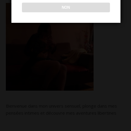
NON
Bienvenue dans mon univers sensuel, plonge dans mes
pensées intimes et découvre mes aventures libertines