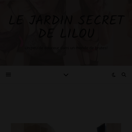
LE JARDIN SECRET
DE LILOU
Un peu de douceur dans un monde de brutes!