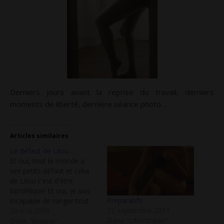
Derniers jours avant la reprise du travail, derniers
moments de liberté, dernière séance photo…
Articles similaires
Le défaut de Lilou…
Et oui, tout le monde a
ses petits défaut et celui
de Lilou c'est d'être
bordélique! Et oui, je suis
Préparatifs
incapable de ranger tout
22 septembre 2011
de suite mes affaires et du
26 mai 2008
Dans "Libertinage"
coup j'ai souvent du
Dans "lingerie"