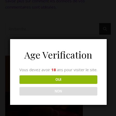
savoir plus sur comment les données de vos
commentaires sont utilisées
.
LE MONDE SENSUEL DE LILOU
Age Verification
Vous devez avoir
18
ans pour visiter le site.
OUI
NON