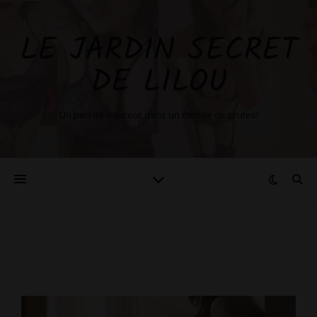
LE JARDIN SECRET
DE LILOU
Un peu de douceur dans un monde de brutes!