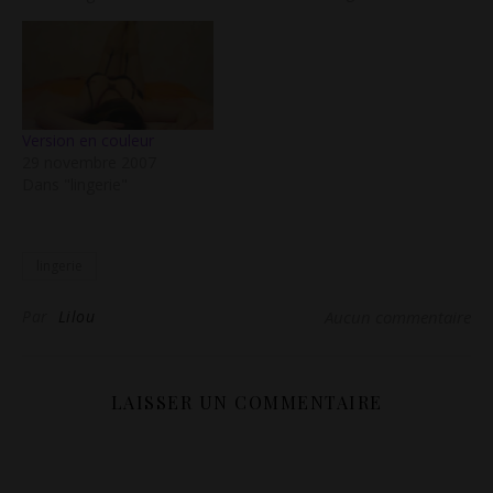
désordre qui s'accumule!
Rien de bien dramatique,
mais cela énerve parfois
mon homme! Dans l'un
de…
Version en couleur
29 novembre 2007
Dans "lingerie"
lingerie
Par
Lilou
Aucun commentaire
LAISSER UN COMMENTAIRE