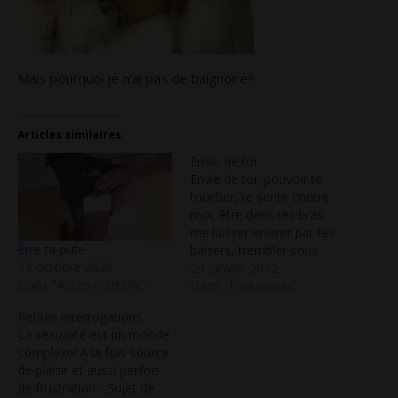
Mais pourquoi je n’ai pas de baignoire?
Articles similaires
Envie de toi
Envie de toi, pouvoir te
toucher, te sentir contre
moi, être dans tes bras,
me laisser enivrer par tes
Être ta pute
baisers, trembler sous
23 octobre 2020
l'effet de tes doigts, et
24 janvier 2012
Dans "Accès restreint"
espérer ta queue en moi.
Dans "Fantasmes"
Envie d'une soirée
Petites interrogations
spéciale, pour célébrer
La sexualité est un monde
notre belle relation
complexe! A la fois source
comme il se doit. une
de plaisir et aussi parfois
soirée sexy, gourmande,
de frustration... Sujet de
avec…