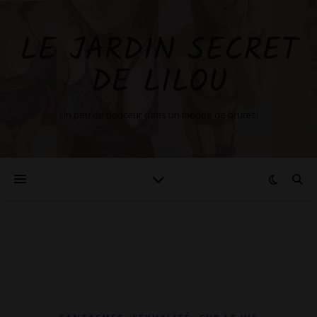
LE JARDIN SECRET
DE LILOU
Un peu de douceur dans un monde de brutes!