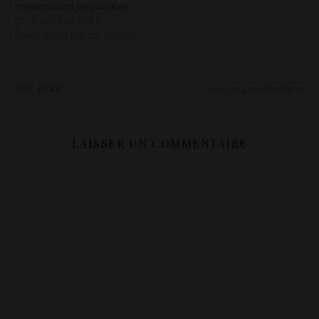
conversation inépuisable
et aussi tabou! Il y a tant
29 décembre 2007
de paradoxes et tant de
Dans "Mais qui est Lilou?"
clarté! Nous avons tous
une approche différente
de la sexualité et nous la
Par
Lilou
Aucun commentaire
vivons et l'exprimons
chacun…
LAISSER UN COMMENTAIRE