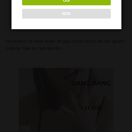
OUI
NON
MES LONGS RÉCITS
Découvrez le récit Audio de plus d’une heure de cet après-
midi de folie en club libertin