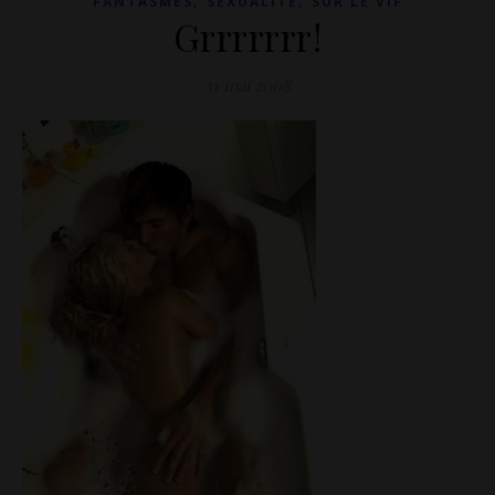
,
,
FANTASMES
SEXUALITÉ
SUR LE VIF
Grrrrrrr!
31 mai 2008