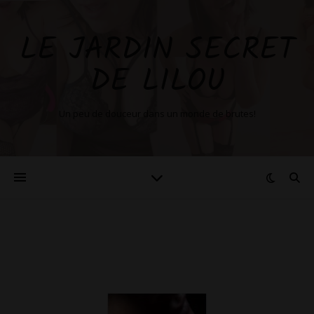
LE JARDIN SECRET
DE LILOU
Un peu de douceur dans un monde de brutes!