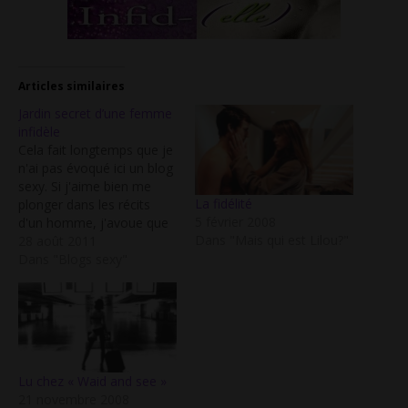
Articles similaires
Jardin secret d’une femme
infidèle
Cela fait longtemps que je
n'ai pas évoqué ici un blog
sexy. Si j'aime bien me
La fidélité
plonger dans les récits
5 février 2008
d'un homme, j'avoue que
Dans "Mais qui est Lilou?"
ces derniers temps, ce
28 août 2011
sont les récits de femmes
Dans "Blogs sexy"
qui me touchent
davantage, peut être
parce que parfois, j'ai
l'impression de m'y
retrouver un peu. Je…
Lu chez « Waid and see »
21 novembre 2008