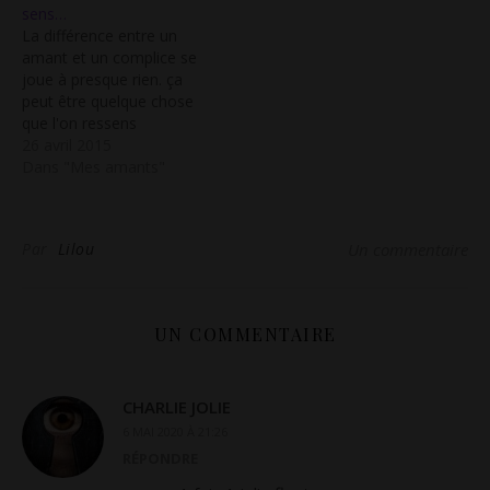
sens…
mes posts. Longtemps je
La différence entre un
me suis amusée à
amant et un complice se
évoquer, suggérer, ne
joue à presque rien. ça
pas…
peut être quelque chose
que l'on ressens
instantanément, ou au
26 avril 2015
contraire quelque chose
Dans "Mes amants"
qui s'installe avec le
temps. Parfois les
intentions sont là, on se
Par
Lilou
Un commentaire
dit que ce libertin a toutes
les qualités requises pour
prétendre…
UN COMMENTAIRE
CHARLIE JOLIE
6 MAI 2020 À 21:26
RÉPONDRE