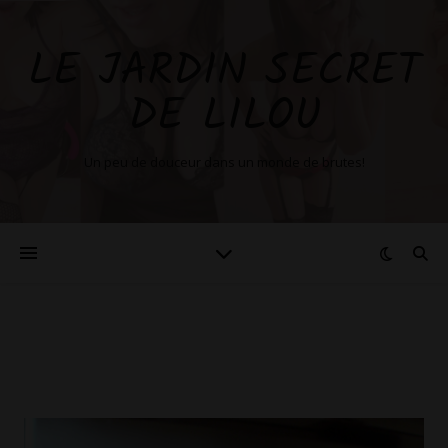
LE JARDIN SECRET
DE LILOU
Un peu de douceur dans un monde de brutes!