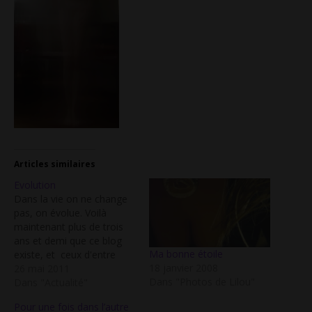
Articles similaires
Evolution
Dans la vie on ne change
pas, on évolue. Voilà
maintenant plus de trois
ans et demi que ce blog
Ma bonne étoile
existe, et ceux d'entre
18 janvier 2008
vous qui le lisent depuis
26 mai 2011
Dans "Photos de Lilou"
longtemps auront
Dans "Actualité"
remarqué une évolution
Pour une fois dans l’autre
ces derniers temps dans