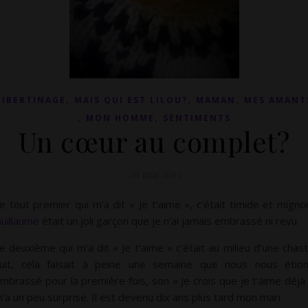
,
,
,
LIBERTINAGE
MAIS QUI EST LILOU?
MAMAN
MES AMANT
,
,
MON HOMME
SENTIMENTS
Un cœur au complet?
26 mai 2015
e tout premier qui m’a dit « Je t’aime », c’était timide et migno
uillaume
était un joli garçon que je n’ai jamais embrassé ni revu.
e deuxième qui m’a dit « Je t’aime » c’était au milieu d’une chas
uit, cela faisait à peine une semaine que nous nous étio
mbrassé pour la première fois, son « Je crois que je t’aime déjà
’a un peu surprise. Il est devenu dix ans plus tard mon mari.