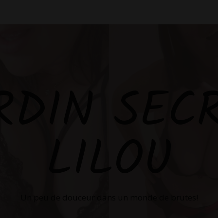
RDIN SEC
LILOU
Un peu de douceur dans un monde de brutes!