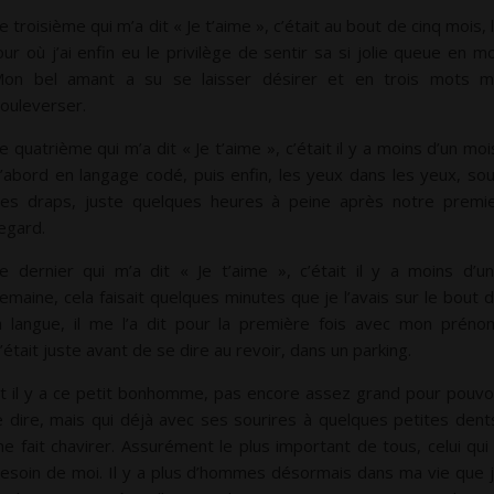
e troisième qui m’a dit « Je t’aime », c’était au bout de cinq mois, 
our où j’ai enfin eu le privilège de sentir sa si jolie queue en mo
on bel amant a su se laisser désirer et en trois mots 
ouleverser.
e quatrième qui m’a dit « Je t’aime », c’était il y a moins d’un moi
’abord en langage codé, puis enfin, les yeux dans les yeux, so
es draps, juste quelques heures à peine après notre premi
egard.
e dernier qui m’a dit « Je t’aime », c’était il y a moins d’u
emaine, cela faisait quelques minutes que je l’avais sur le bout 
a langue, il me l’a dit pour la première fois avec mon préno
’était juste avant de se dire au revoir, dans un parking.
t il y a ce petit bonhomme, pas encore assez grand pour pouvo
e dire, mais qui déjà avec ses sourires à quelques petites dent
e fait chavirer. Assurément le plus important de tous, celui qui
esoin de moi. Il y a plus d’hommes désormais dans ma vie que 