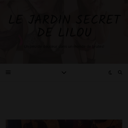
LE JARDIN SECRET
DE LILOU
Un peu de douceur dans un monde de brutes!