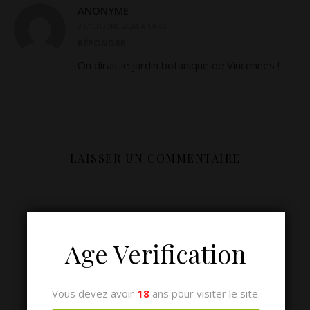
ANONYME
8 OCTOBRE 2024 À 14:46
RÉPONDRE
On dirait le jardin botanique de Vincennes !
LAISSER UN COMMENTAIRE
Age Verification
Vous devez avoir
18
ans pour visiter le site.