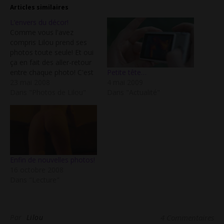
Articles similaires
L’envers du décor!
Comme vous l'avez
compris Lilou prend ses
photos toute seule! Et oui
ça en fait des aller-retour
Petite tête…
entre chaque photo! C'est
4 mai 2009
mon voisin du dessous qui
23 mai 2008
Dans "Actualité"
doit se demander parfois
Dans "Photos de Lilou"
ce que je fais! ;) Pas
toujours évident non plus
de trouver un angle de
prise de vue et l'endroit…
Enfin de nouvelles photos!
16 octobre 2008
Dans "Lecture"
Par
Lilou
4 Commentaires