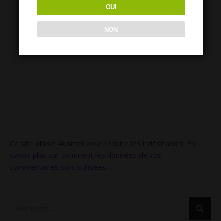
OUI
NON
Ce site utilise Akismet pour réduire les indésirables.
En
savoir plus sur comment les données de vos
commentaires sont utilisées
.