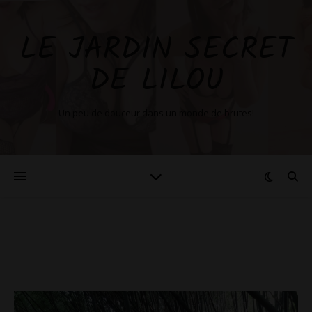
LE JARDIN SECRET
DE LILOU
Un peu de douceur dans un monde de brutes!