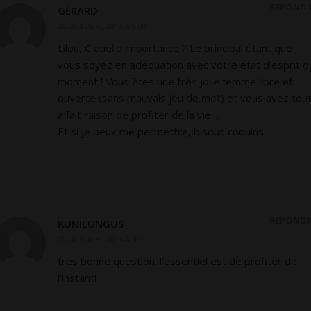
RÉPOND
GÉRARD
24 OCTOBRE 2019 À 8:08
Lilou, C quelle importance ? Le principal étant que
vous soyez en adéquation avec votre état d’esprit d
moment ! Vous êtes une très jolie femme libre et
ouverte (sans mauvais jeu de mot) et vous avez tou
à fait raison de profiter de la vie…
Et si je peux me permettre, bisous coquins
RÉPOND
KUNILUNGUS
25 OCTOBRE 2019 À 16:51
très bonne question. l’essentiel est de profiter de
l’instant!