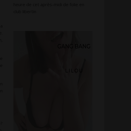
heure de cet après-midi de folie en
club libertin
la
e.
n,
ce
ve
on
un
e?
n,