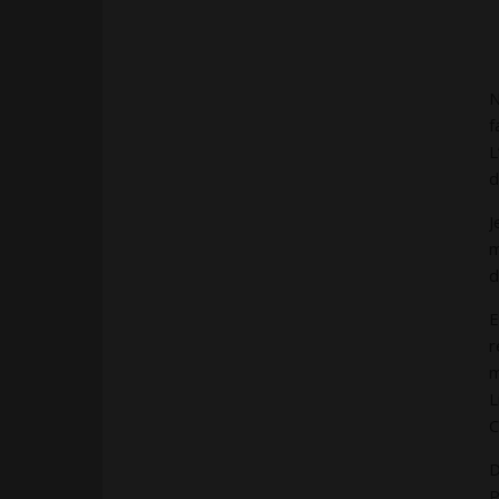
N
f
L
d
J
m
d
E
r
m
L
C
D
P