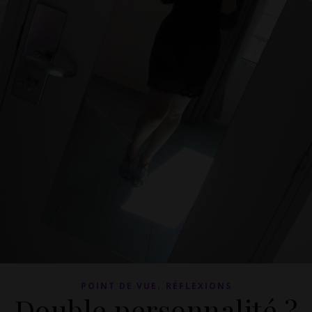
,
POINT DE VUE
RÉFLEXIONS
Double personnalité ?