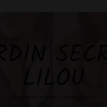
RDIN SEC
LILOU
Un peu de douceur dans un monde de brutes!