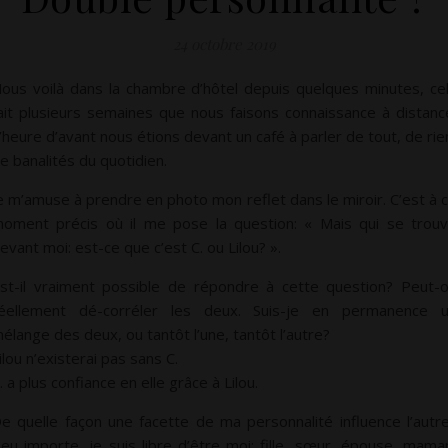
24 octobre 2019
ous voilà dans la chambre d’hôtel depuis quelques minutes, ce
ait plusieurs semaines que nous faisons connaissance à distanc
’heure d’avant nous étions devant un café à parler de tout, de rie
e banalités du quotidien.
e m’amuse à prendre en photo mon reflet dans le miroir. C’est à 
oment précis où il me pose la question: « Mais qui se trou
evant moi: est-ce que c’est C. ou Lilou? ».
st-il vraiment possible de répondre à cette question? Peut-
éellement dé-corréler les deux. Suis-je en permanence 
élange des deux, ou tantôt l’une, tantôt l’autre?
ilou n’existerai pas sans C.
. a plus confiance en elle grâce à Lilou.
e quelle façon une facette de ma personnalité influence l’autr
eu importe, je suis libre d’être moi: fille, sœur, épouse, mama