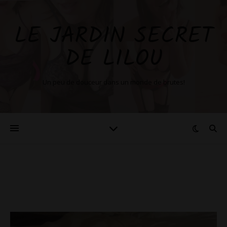
LE JARDIN SECRET
DE LILOU
Un peu de douceur dans un monde de brutes!