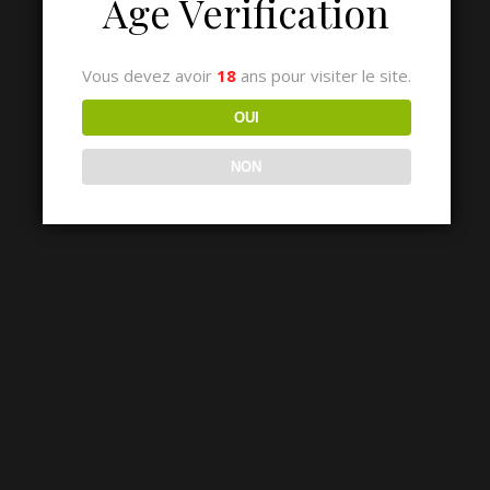
Age Verification
Vous devez avoir
18
ans pour visiter le site.
OUI
NON