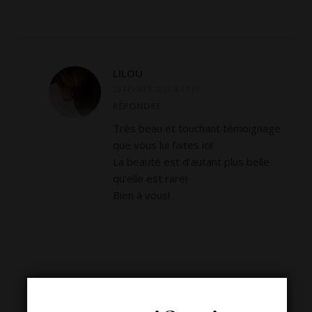
LILOU
23 FÉVRIER 2013 À 17:37
RÉPONDRE
Très beau et touchant témoignage
que vous lui faites ici!
La beauté est d’autant plus belle
qu’elle est rare!
Bien à vous!
LAISSER UN COMMENTAIRE