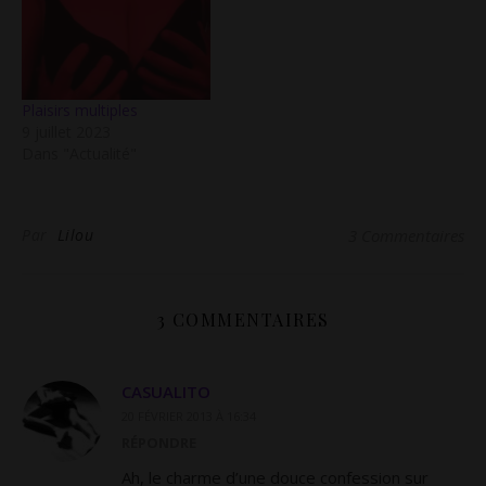
nous avons découvert
notre intimité. Comme un
cadeau, un trésor précieux
qu'il faut préserver. Je…
Plaisirs multiples
9 juillet 2023
Dans "Actualité"
Par
Lilou
3 Commentaires
3 COMMENTAIRES
CASUALITO
20 FÉVRIER 2013 À 16:34
RÉPONDRE
Ah, le charme d’une douce confession sur