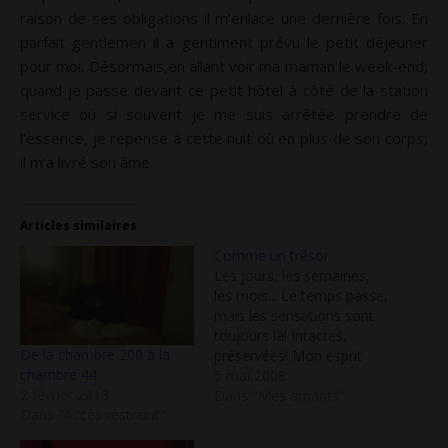
raison de ses obligations il m’enlace une dernière fois. En
parfait gentlemen il a gentiment prévu le petit déjeuner
pour moi. Désormais,en allant voir ma maman le week-end,
quand je passe devant ce petit hôtel à côté de la station
service où si souvent je me suis arrêtée prendre de
l’essence, je repense à cette nuit où en plus de son corps,
il m’a livré son âme.
Articles similaires
Comme un trésor
Les jours, les semaines,
les mois... Le temps passe,
mais les sensations sont
toujours là! Intactes,
De la chambre 200 à la
préservées! Mon esprit
chambre 44
s'évade et imagine le
5 mai 2008
2 février 2013
rapprochement de nos
Dans "Mes amants"
Dans "Accès restreint"
corps. Cet abandon de soi.
Ce moment unique où,