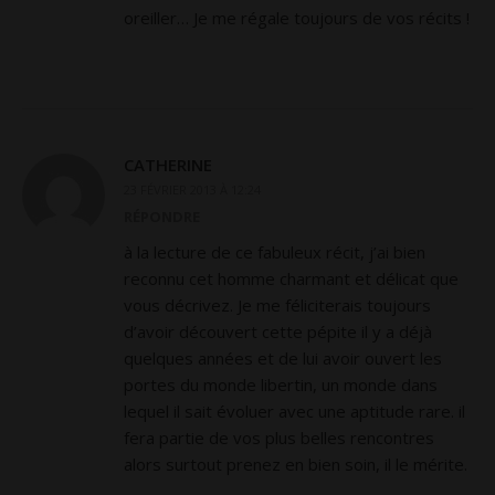
oreiller… Je me régale toujours de vos récits !
CATHERINE
23 FÉVRIER 2013 À 12:24
RÉPONDRE
à la lecture de ce fabuleux récit, j’ai bien
reconnu cet homme charmant et délicat que
vous décrivez. Je me féliciterais toujours
d’avoir découvert cette pépite il y a déjà
quelques années et de lui avoir ouvert les
portes du monde libertin, un monde dans
lequel il sait évoluer avec une aptitude rare. il
fera partie de vos plus belles rencontres
alors surtout prenez en bien soin, il le mérite.