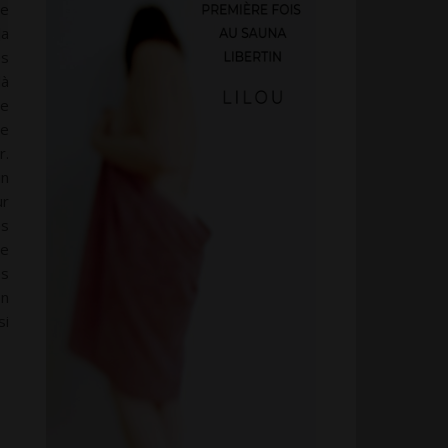
ie
la
es
là
le
re
r.
un
ur
es
te
es
on
si