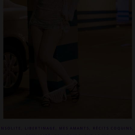
,
,
,
INSOLITE
LIBERTINAGE
MES AMANTS
RÉCITS COQUINS