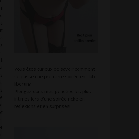
de
il
me
la
it
la
es
es
 à
st
Vous êtes curieux de savoir comment
us
se passe une première soirée en club
is
libertin?
ès
Plongez dans mes pensées les plus
je
intimes lors d’une soirée riche en
me
réflexions et en surprises!
pt
es
re
en