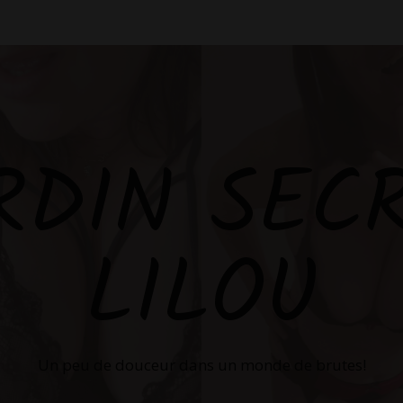
RDIN SEC
LILOU
Un peu de douceur dans un monde de brutes!