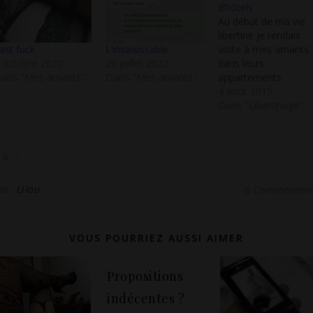
d’hôtels
Au début de ma vie
libertine je rendais
visite à mes amants
ast fuck
L’insaisissable
dans leurs
 octobre 2020
29 juillet 2022
appartements
ans "Mes amants"
Dans "Mes amants"
parisiens et l'idée
4 août 2015
d'un rendez vous
Dans "Libertinage"
dans une chambre
d'hôtel me déplaisait
je trouvais ça trop
B
impersonnel. Puis m
rencontre avec un
Par
Lilou
homme qui m'a
6 Commentair
subjuguée m'a
complètement faite
changer d'avis. J'ai
VOUS POURRIEZ AUSSI AIMER
aimé le suivre…
Propositions
indécentes ?