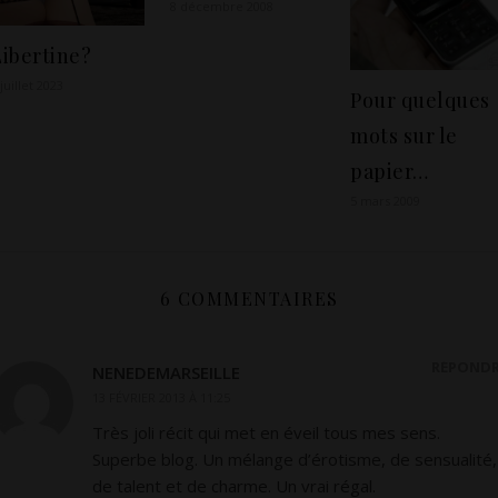
8 décembre 2008
Libertine?
 juillet 2023
Pour quelques
mots sur le
papier…
5 mars 2009
6 COMMENTAIRES
RÉPOND
NENEDEMARSEILLE
13 FÉVRIER 2013 À 11:25
Très joli récit qui met en éveil tous mes sens.
Superbe blog. Un mélange d’érotisme, de sensualité,
de talent et de charme. Un vrai régal.