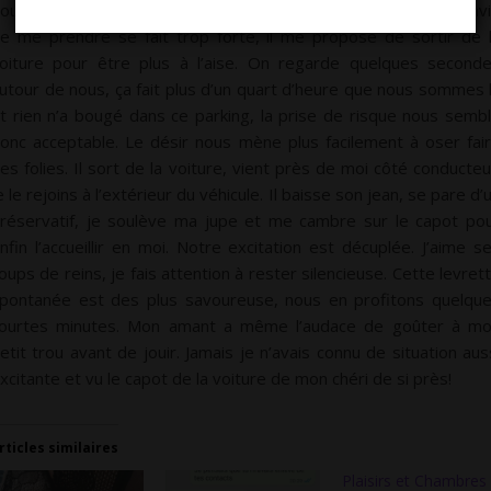
ouche tandis qu’il me fait vibrer de ses doigts. Mais bientôt l’env
e me prendre se fait trop forte, il me propose de sortir de 
oiture pour être plus à l’aise. On regarde quelques second
utour de nous, ça fait plus d’un quart d’heure que nous sommes 
t rien n’a bougé dans ce parking, la prise de risque nous semb
onc acceptable. Le désir nous mène plus facilement à oser fai
es folies. Il sort de la voiture, vient près de moi côté conducteu
e le rejoins à l’extérieur du véhicule. Il baisse son jean, se pare d’
réservatif, je soulève ma jupe et me cambre sur le capot po
nfin l’accueillir en moi. Notre excitation est décuplée. J’aime s
oups de reins, je fais attention à rester silencieuse. Cette levret
pontanée est des plus savoureuse, nous en profitons quelqu
ourtes minutes. Mon amant a même l’audace de goûter à m
etit trou avant de jouir. Jamais je n’avais connu de situation aus
xcitante et vu le capot de la voiture de mon chéri de si près!
rticles similaires
Plaisirs et Chambres