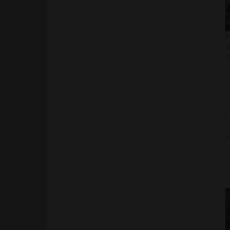
F
5
D