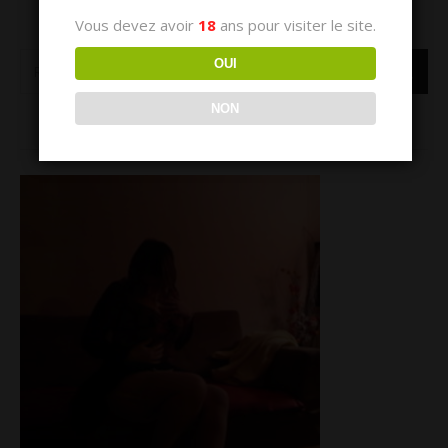
Vous devez avoir
18
ans pour visiter le site.
OUI
NON
LE MONDE SENSUEL DE LILOU