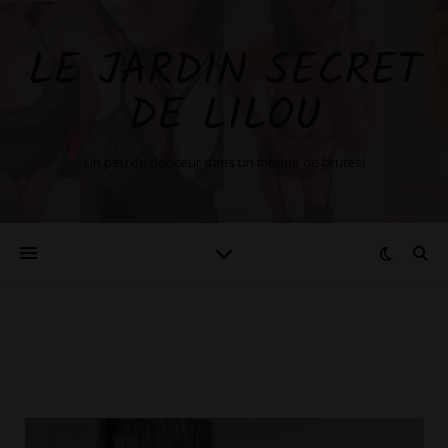
LE JARDIN SECRET
DE LILOU
Un peu de douceur dans un monde de brutes!