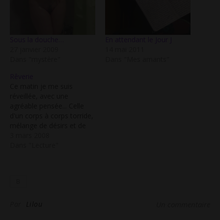
Sous la douche…
En attendant le Jour J
27 janvier 2009
14 mai 2011
Dans "mystère"
Dans "Mes amants"
Rêverie
Ce matin je me suis
réveillée, avec une
agréable pensée... Celle
d'un corps à corps torride,
mélange de désirs et de
plaisirs charnels, la
3 mars 2008
parfaite adéquation. Pour
Dans "Lecture"
toi j'ai mis cette jolie jupe
que j'affectionne et ce
petit haut cache coeur
B
assorti qui laisse tout juste
apparaitre avec subtilité
la…
Par
Lilou
Un commentaire