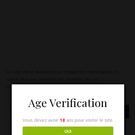
Ce site utilise Akismet pour réduire les indésirables.
En
savoir plus sur comment les données de vos
commentaires sont utilisées
.
Age Verification
Vous devez avoir
18
ans pour visiter le site.
OUI
LE MONDE SENSUEL DE LILOU