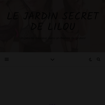
LE JARDIN SECRET
DE LILOU
Un peu de douceur dans un monde de brutes!