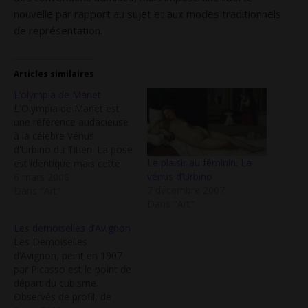
nouvelle par rapport au sujet et aux modes traditionnels
de représentation.
Articles similaires
L’olympia de Manet
L'Olympia de Manet est
une référence audacieuse
à la célèbre Vénus
d'Urbino du Titien. La pose
Le plaisir au féminin: La
est identique mais cette
vénus d’Urbino
reprise de la posture est
6 mars 2008
7 décembre 2007
transformée.
Dans "Art"
Dans "Art"
Effectivement dans le
premier cas l'on a une
Les demoiselles d’Avignon
figure chaste et innocente,
Les Demoiselles
le chien est un symbole de
d’Avignon, peint en 1907
fidélité et les deux
par Picasso est le point de
servantes rangent…
départ du cubisme.
Observés de profil, de