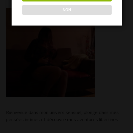
NON
Bienvenue dans mon univers sensuel, plonge dans mes
pensées intimes et découvre mes aventures libertines