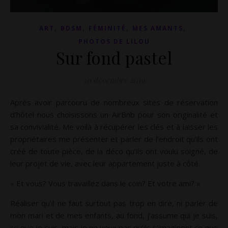
,
,
,
,
ART
BDSM
FÉMINITÉ
MES AMANTS
PHOTOS DE LILOU
Sur fond pastel
30 décembre 2019
Après avoir parcouru de nombreux sites de réservation
d’hôtel nous choisissons un AirBnb pour son originalité et
sa convivialité. Me voilà à récupérer les clés et à laisser les
propriétaires me présenter et parler de l’endroit qu’ils ont
créé de toute pièce, de la déco qu’ils ont voulu soigné, de
leur projet de vie, avec leur appartement juste à côté.
« Et vous? Vous travaillez dans le coin? Et votre ami? »
Réaliser qu’il ne faut surtout pas trop en dire, ni parler de
mon mari et de mes enfants, au fond, j’assume qui je suis,
ce que je suis, mais je ne veux pas qu’ils s’imaginent ce que