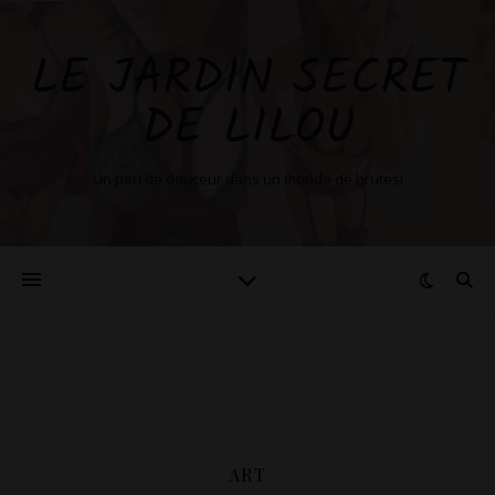
LE JARDIN SECRET
DE LILOU
Un peu de douceur dans un monde de brutes!
ART