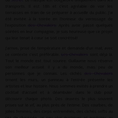
transports. Il est 18h et c’est agréable de voir les
terrasses en train de se préparer à accueillir du public. J’ai
été invitée à la soirée en l’honneur du vernissage de
l’exposition
des Chevaliers.
Après avoir passé quelques
soirées en leur compagnie, je suis heureuse que ce projet
qui leur tenait à cœur se soit concrétisé!
J’arrive, prise de température et demande d’un mail, avec
ce contexte c’est préférable.
Les Chevaliers
sont déjà là.
Tout le monde est tout sourire. Guillaume nous réserve
son meilleur accueil. Il y a du monde, mais peu de
personnes que je connais. Les clichés
des Chevaliers
ornent les murs, un panneau à l’entrée présente les
artistes et leur histoire. Nous sommes invités à prendre un
cocktail d’accueil et à déambuler dans le club pour
découvrir chaque photo. Des œuvres le plus souvent
prises sur le vif, au plus près de l’intime. Des courbes, de
jolies femmes, des corps entremêlés, des clichés softs au
rez de chaussée, un peu plus érotiques et explicites au