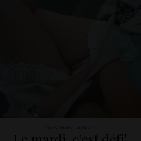
,
SOUVENIRS
WEB 2.0
Le mardi, c’est défi!