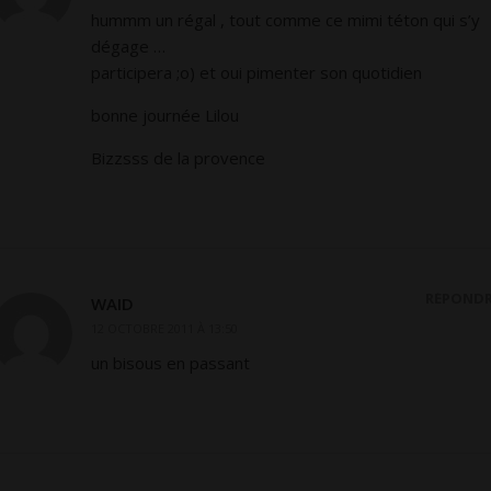
hummm un régal , tout comme ce mimi téton qui s’y
dégage …
participera ;o) et oui pimenter son quotidien
bonne journée Lilou
Bizzsss de la provence
RÉPOND
WAID
12 OCTOBRE 2011 À 13:50
un bisous en passant