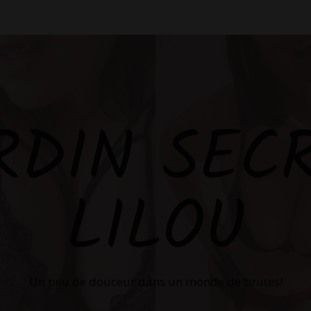
RDIN SEC
LILOU
Un peu de douceur dans un monde de brutes!