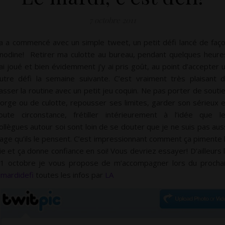
7 octobre 2011
a a commencé avec un simple tweet, un petit défi lancé de faç
nodine! Retirer ma culotte au bureau, pendant quelques heure
’ai joué et bien évidemment j’y ai pris goût, au point d’accepter 
utre défi la semaine suivante. C’est vraiment très plaisant 
asser la routine avec un petit jeu coquin. Ne pas porter de souti
orge ou de culotte, repousser ses limites, garder son sérieux 
oute circonstance, frétiller intérieurement à l’idée que l
ollègues autour soi sont loin de se douter que je ne suis pas aus
age qu’ils le pensent. C’est impressionnant comment ça pimente 
ie et ça donne confiance en soi! Vous devriez essayer! D’ailleurs 
1 octobre je vous propose de m’accompagner lors du procha
mardidefi
toutes les infos par
LA