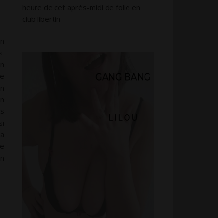
heure de cet après-midi de folie en
club libertin
on
s.
un
de
en
en
es
si
la
le
in