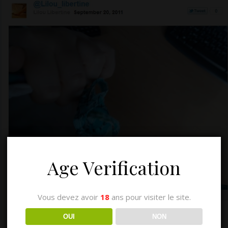
Age Verification
Vous devez avoir
18
ans pour visiter le site.
OUI
NON