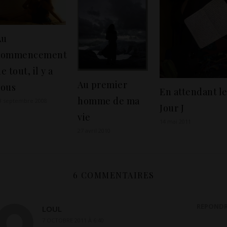
Au
commencement
e tout, il y a
Au premier
vous
En attendant l
homme de ma
3 septembre 2008
Jour J
vie
14 mai 2011
27 avril 2010
6 COMMENTAIRES
RÉPOND
LOUL
7 OCTOBRE 2011 À 6:40