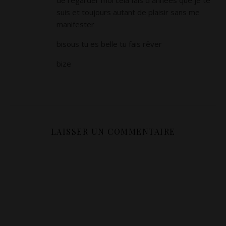
de regarder moi cela fais d années que je te
suis et toujours autant de plaisir sans me
manifester
bisous tu es belle tu fais rêver
bize
LAISSER UN COMMENTAIRE