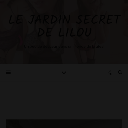
LE JARDIN SECRET
DE LILOU
Un peu de douceur dans un monde de brutes!