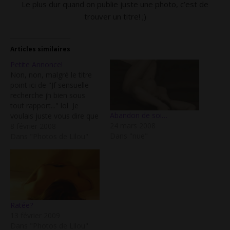
Le plus dur quand on publie juste une photo, c’est de
trouver un titre! ;)
Articles similaires
Petite Annonce!
Non, non, malgré le titre
point ici de "Jf sensuelle
recherche jh bien sous
tout rapport..." lol Je
Abandon de soi…
voulais juste vous dire que
24 mars 2008
bientôt ce sera mon
8 février 2008
Dans "nue"
100ème post!!! Et oui... et
Dans "Photos de Lilou"
je me disais que pour
l'occasion je pourrai faire
quelque chose de spécial...
J'ai déjà des petites idées,
…
Ratée?
13 février 2009
Dans "Photos de Lilou"