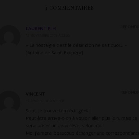
3 COMMENTAIRES
RÉPOND
LAURENT P-H
13 NOVEMBRE 2008 À 23:35
« La nostalgie c’est le désir d’on ne sait quoi… »
[Antoine de Saint-Exupéry]
RÉPOND
VINCENT
12 FÉVRIER 2010 À 19:08
Salut. Je trouve ton récit génial.
Peut être arrive-t-on à vouloir aller plus loin, mais ce
serai briser un beau rêve, selon moi.
Moi j’aimerai beaucoup échanger une correspondanc