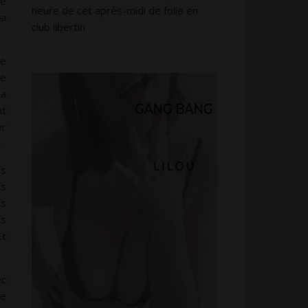
ée
heure de cet après-midi de folie en
si
club libertin
de
te
sa
nt
er
.
es
ns
s
ns
Et
ec
ée