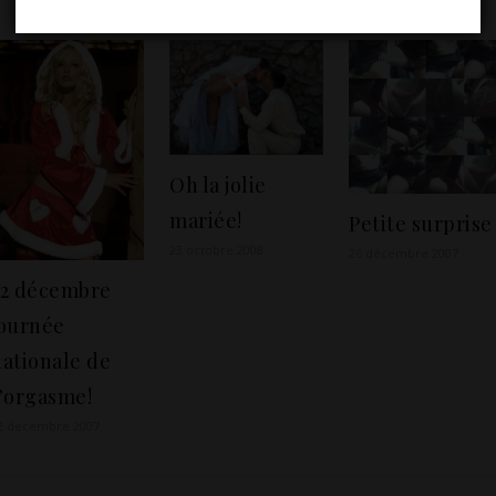
VOUS POURRIEZ AUSSI AIMER
Oh la jolie
mariée!
Petite surprise
23 octobre 2008
26 décembre 2007
22 décembre
journée
nationale de
l’orgasme!
2 décembre 2007