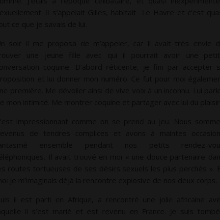
omme. J’étais à l’époque célibataire, et quasi inexpériment
exuellement. Il s’appelait Gilles, habitait Le Havre et c’est qua
out ce que je savais de lui.
n soir il me proposa de m’appeler, car il avait très envie 
rouver une jeune fille avec qui il pourrait avoir une peti
onversation coquine. D’abord réticente, je fini par accepter 
roposition et lui donner mon numéro. Ce fut pour moi égaleme
ne première. Me dévoiler ainsi de vive voix à un inconnu. Lui parl
e mon intimité. Me montrer coquine et partager avec lui du plaisir
’est impressionnant comme on se prend au jeu. Nous somm
evenus de tendres complices et avons à maintes occasio
fantasmé ensemble pendant nos petits rendez-vou
éléphoniques. Il avait trouvé en moi « une douce partenaire da
es routes tortueuses de ses désirs sexuels les plus perchés ». 
oi je m’imaginais déjà la rencontre explosive de nos deux corps.
uis il est parti en Afrique, a rencontré une jolie africaine av
aquelle il s’est marié et est revenu en France. Je suis tomb