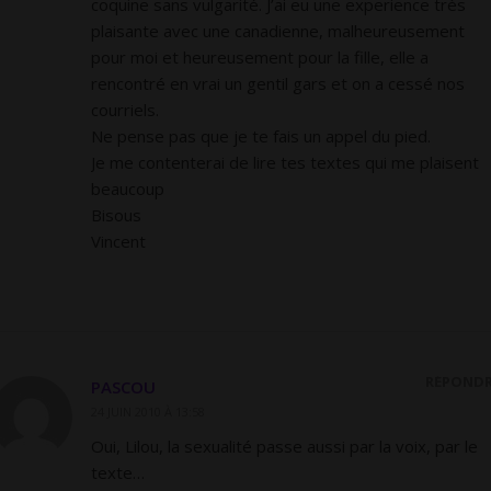
coquine sans vulgarité. J’ai eu une experience très
plaisante avec une canadienne, malheureusement
pour moi et heureusement pour la fille, elle a
rencontré en vrai un gentil gars et on a cessé nos
courriels.
Ne pense pas que je te fais un appel du pied.
Je me contenterai de lire tes textes qui me plaisent
beaucoup
Bisous
Vincent
RÉPOND
PASCOU
24 JUIN 2010 À 13:58
Oui, Lilou, la sexualité passe aussi par la voix, par le
texte…