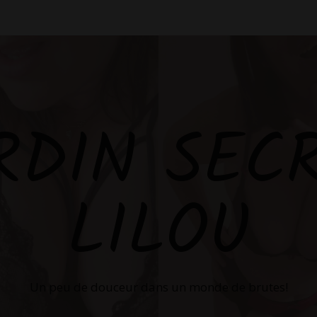
RDIN SEC
LILOU
Un peu de douceur dans un monde de brutes!