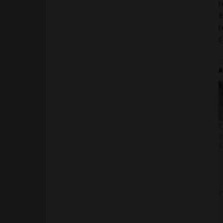
r
é
r
c
A
C
2
D