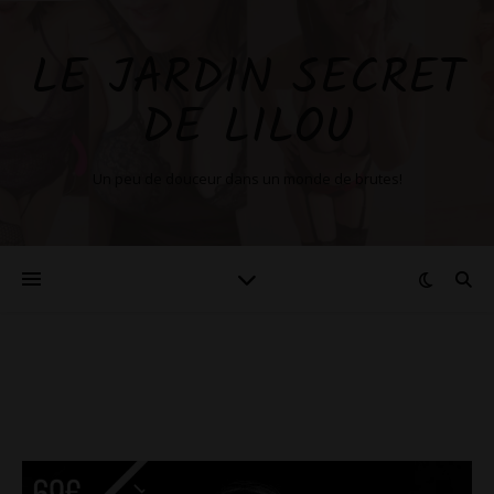
LE JARDIN SECRET
DE LILOU
Un peu de douceur dans un monde de brutes!