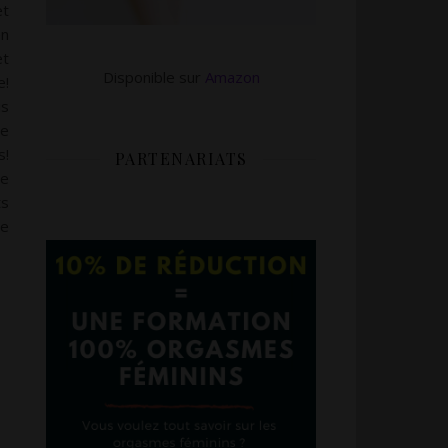
et
en
et
Disponible sur
Amazon
e!
us
te
s!
PARTENARIATS
de
ts
me