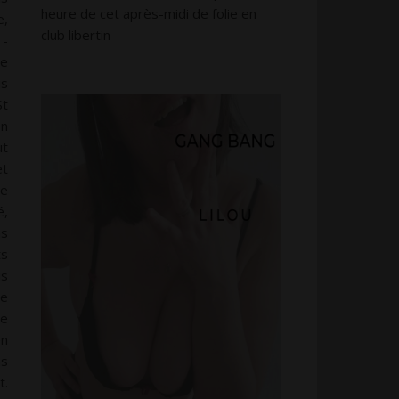
heure de cet après-midi de folie en
e,
club libertin
 -
je
is
St
in
ut
et
ne
é,
ns
ts
us
ne
ce
en
as
t.