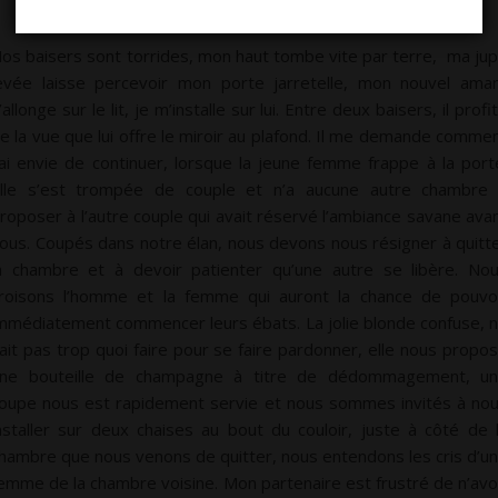
os baisers sont torrides, mon haut tombe vite par terre, ma ju
evée laisse percevoir mon porte jarretelle, mon nouvel ama
’allonge sur le lit, je m’installe sur lui. Entre deux baisers, il profi
e la vue que lui offre le miroir au plafond. Il me demande comme
’ai envie de continuer, lorsque la jeune femme frappe à la port
lle s’est trompée de couple et n’a aucune autre chambre
roposer à l’autre couple qui avait réservé l’ambiance savane ava
ous. Coupés dans notre élan, nous devons nous résigner à quitt
a chambre et à devoir patienter qu’une autre se libère. No
roisons l’homme et la femme qui auront la chance de pouvo
mmédiatement commencer leurs ébats. La jolie blonde confuse, 
ait pas trop quoi faire pour se faire pardonner, elle nous propo
ne bouteille de champagne à titre de dédommagement, u
oupe nous est rapidement servie et nous sommes invités à no
nstaller sur deux chaises au bout du couloir, juste à côté de 
hambre que nous venons de quitter, nous entendons les cris d’u
emme de la chambre voisine. Mon partenaire est frustré de n’avo