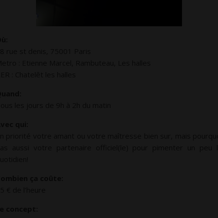
ù:
8 rue st denis, 75001 Paris
etro : Etienne Marcel, Rambuteau, Les halles
ER : Chatelêt les halles
uand:
ous les jours de 9h à 2h du matin
vec qui:
n priorité votre amant ou votre maîtresse bien sur, mais pourqu
as aussi votre partenaire officiel(le) pour pimenter un peu 
uotidien!
ombien ça coûte:
5 € de l’heure
e concept: