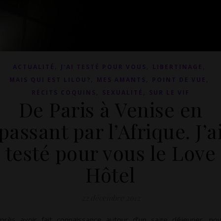
,
,
,
ACTUALITÉ
J'AI TESTÉ POUR VOUS
LIBERTINAGE
,
,
,
MAIS QUI EST LILOU?
MES AMANTS
POINT DE VUE
,
,
RÉCITS COQUINS
SEXUALITÉ
SUR LE VIF
De Paris à Venise en
passant par l’Afrique. J’a
testé pour vous le Love
Hôtel
22 décembre 2012
près avoir fait connaissance autour d’un sage déjeuner, no