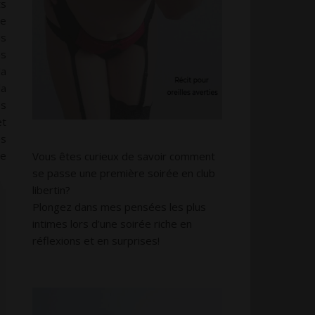
ts
de
us
es
la
la
os
et
es
re
Vous êtes curieux de savoir comment
se passe une première soirée en club
libertin?
Plongez dans mes pensées les plus
intimes lors d’une soirée riche en
réflexions et en surprises!