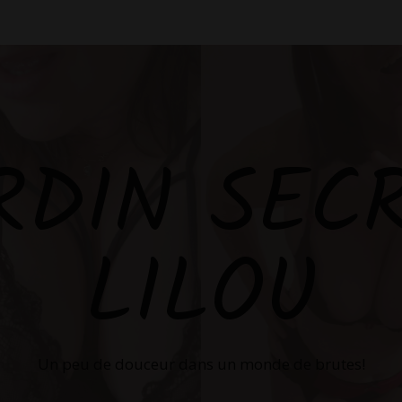
RDIN SEC
LILOU
Un peu de douceur dans un monde de brutes!