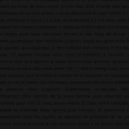
vons eu envie de nous revoir. Il nous faut donc trouver une dat
ne heure, et surtout un lieu. « As-tu déjà testé le Love Hôtel? » «
ui, la première fois il y a 2 ans, et la seconde il y a 6 mois, mais 
’aurai rien contre y retourner ». Nous accordons donc nos emplo
u temps pour nous retrouver devant le Sex Shop de la rue 
enis qui propose des chambres à l’heure, espérant qu’en cette f
e journée apocalyptique, le lieu n’affiche pas complet. Il est to
uste 17 heures lorsque nous nous présentons à l’accueil, 
omme nous le craignions la jeune femme nous annonce qu’aucu
hambre ne sera disponible avant 18h15. Notre timing étant serr
ous sortons pour prendre le temps de la réflexion, et continuo
ans la rue St Denis. Les sexshops avoisinants loin d’être attiran
e peuvent nous proposer d’alternative acceptable, no
etournons donc auprès de la jeune femme pour réserver u
hambre pour 18h15, nous avons même le choix entre l’ambian
avane ou orientale. Nous optons pour l’Afrique, et patientons 
éambulant dans les rayons du sexshop en précisant de ne p
ésiter à nous prévenir si une chambre venait à se libérer plus tô