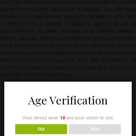
ers 17h30 alors que nous sommes en train de regarder les peti
anards et autres œufs vibrants de la boutique, une jolie blon
ient nous voir et nous informe que notre chambre est prête. No
n sommes ravis, la suivons à l’étage et passons devant d
abines diffusant des films érotiques avant d’arriver devant 
hambre. La jeune femme nous indique le fonctionnement de 
arte à insérer près de la console où l’on peut choisir les vidé
’ambiances ou coquines diffusées sur l’écran, des préservatifs 
ubrifiants sont à notre disposition ainsi que du savon et d
erviettes en papier. Il ne reste plus qu’à nous jeter l’un sur l’aut
t à profiter de l’heure devant nous!
Age Verification
Vous devez avoir
18
ans pour visiter le site.
OUI
NON