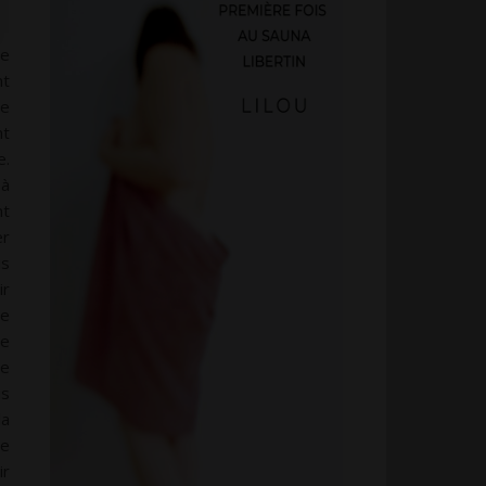
pe
nt
te
nt
e.
 à
nt
er
us
ir
ne
se
ne
us
la
ne
ir