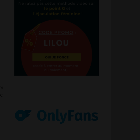
oi
le