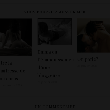
VOUS POURRIEZ AUSSI AIMER
Emma où
On parie?
l’épanouissement
tre la
31 janvier 2008
d’une
maitresse de
bloggeuse
ton corps
20 janvier 2008
1 décembre 2007
UN COMMENTAIRE