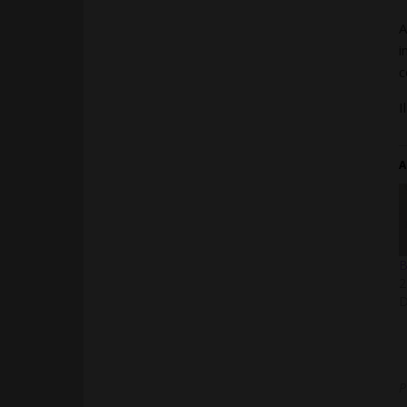
A
i
c
I
A
B
2
D