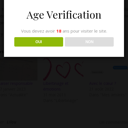
 tel point qu’il me glissa à l’oreille que c’était là, le plaisir le pl
Age Verification
ntense que je lui ai jamais procuré, et il se demanda mêm
omment j’avais pu avoir l’idée d’innover de cette façon…
Vous devez avoir
18
ans pour visiter le site.
l y a encore pourtant tant de choses à découvrir…
OUI
NON
rticles similaires
aiser responsable
Libertinage et
Avec le cœur ?
7 janvier 2023
émotions
21 août 2022
ans "Actualité"
31 mai 2011
Dans "Mes amants"
Dans "Libertinage"
Par
Lilou
Un commentai