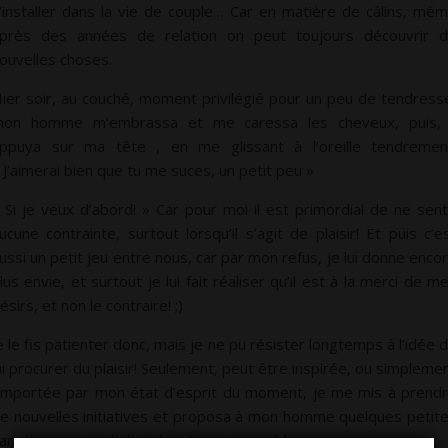
’installer dans la vie de couple… Car en matière de câlins, mê
près des années de relation on peut toujours découvrir 
ouvelles choses.
ier soir, au couché, moment privilégié pour un peu de tendress
on homme m’embrassa et me caressa les cheveux, puis, 
ppuya sur ma tête , en me glissant à l’oreille tendremen
 J’aimerai bien que tu me suces, un petit peu »
 Si je veux d’abord! » Car pour moi il est primordial de ne sent
ucune contrainte, surtout lorsqu’il s’agit de plaisir! Et puis c’e
ussi un petit jeu entre nous, car par mon refus, je lui donne enco
lus envie, et surtout je lui fait réaliser qu’il est à la merci de m
ésirs, et non le contraire! ;)
e le fis patienter donc, mais je ne pu résister longtemps à l’idée 
ui procurer du plaisir! Seulement, peut être inspirée, ou simpleme
mportée par mon état d’esprit du moment, je me mis à prend
e nouvelles initiatives et proposa à mon homme quelques petit
ariations, qui ne le laissèrent pas insensible…