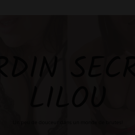
RDIN SEC
LILOU
Un peu de douceur dans un monde de brutes!