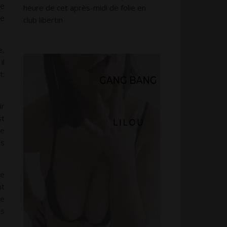
me
heure de cet après-midi de folie en
de
club libertin
e,
il
t:
ir
st
re
es
de
nt
re
es