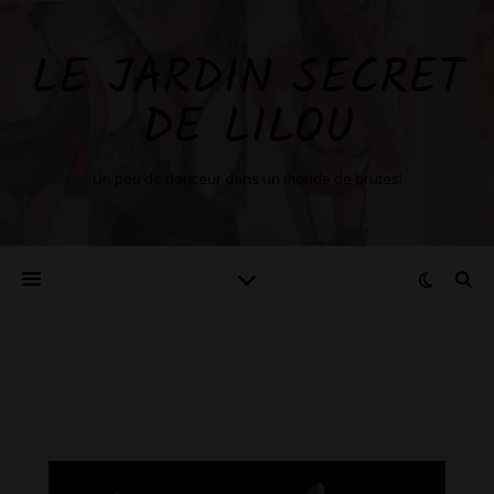
LE JARDIN SECRET
DE LILOU
Un peu de douceur dans un monde de brutes!