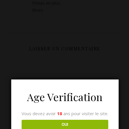
frimas en plus…
Bises
LAISSER UN COMMENTAIRE
Age Verification
Vous devez avoir
18
ans pour visiter le site.
OUI