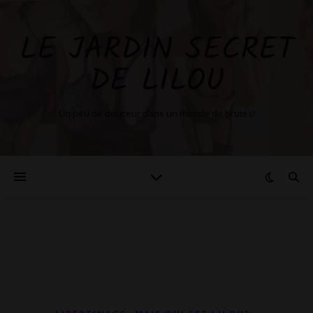
LE JARDIN SECRET
DE LILOU
Un peu de douceur dans un monde de brutes!