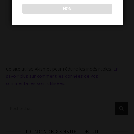
NON
Ce site utilise Akismet pour réduire les indésirables.
En
savoir plus sur comment les données de vos
commentaires sont utilisées
.
LE MONDE SENSUEL DE LILOU